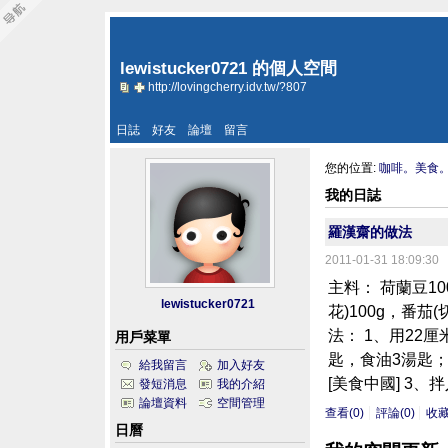
lewistucker0721 的個人空間
http://lovingcherry.idv.tw/?807
日誌
好友
論壇
留言
您的位置:
咖啡。美食
我的日誌
羅漢齋的做法
2011-01-31 18:09:30
主料： 荷蘭豆10
lewistucker0721
花)100g，番茄
法： 1、用22
用戶菜單
匙，食油3湯匙；
給我留言
加入好友
[美食中國] 3、
發短消息
我的介紹
論壇資料
空間管理
查看(0)
評論(0)
收
日曆