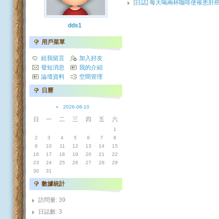
[
日誌
]
每天喝兩杯咖啡使罹患肝癌
dds1
用戶菜單
給我留言
加入好友
發短消息
我的介紹
論壇資料
空間管理
日曆
«
2026-08-10
日
一
二
三
四
五
六
1
2
3
4
5
6
7
8
9
10
11
12
13
14
15
16
17
18
19
20
21
22
23
24
25
26
27
28
29
30
31
數據統計
訪問量: 39
日誌數: 3