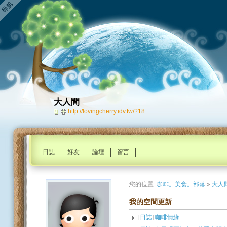
大人間
http://lovingcherry.idv.tw/?18
日誌
好友
論壇
留言
您的位置:
咖啡。美食。部落
»
大人
我的空間更新
[
日誌
]
咖啡情緣