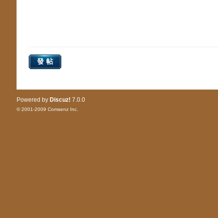
發帖
Powered by
Discuz!
7.0.0
© 2001-2009
Comsenz Inc.