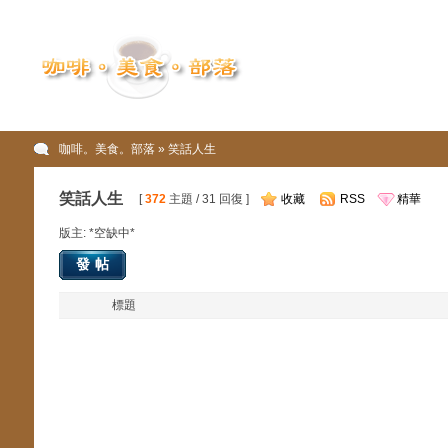
咖啡。美食。部落
» 笑話人生
笑話人生
[
372
主題 / 31 回復 ]
收藏
RSS
精華
版主: *空缺中*
發帖
標題