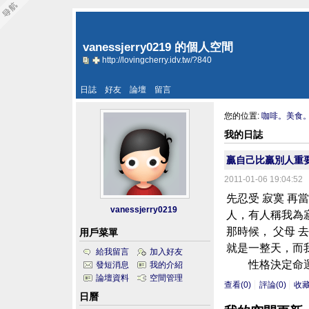
vanessjerry0219 的個人空間
http://lovingcherry.idv.tw/?840
日誌
好友
論壇
留言
您的位置:
咖啡。美食
我的日誌
贏自己比贏別人重
2011-01-06 19:04:52
先忍受 寂寞 再
vanessjerry0219
人，有人稱我為寂
那時候， 父母
用戶菜單
就是一整天，而
給我留言
加入好友
性格決定命運。
發短消息
我的介紹
論壇資料
空間管理
查看(0)
評論(0)
收
日曆