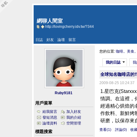
網聊人間室
http://lovingcherry.idv.tw/?344
日誌
好友
論壇
留言
您的位置:
咖啡。美食
我的日誌
我
全球知名咖啡店的T
2009-08-25 10:24:37
1.星巴克(Sta
Ruby9181
情調。在這裡，
用戶菜單
經過精心烘焙的
給我留言
加入好友
作飲料、新鮮烤
發短消息
我的介紹
研磨，以保存來自
論壇資料
空間管理
查看(1)
評論(0)
收
標題搜索