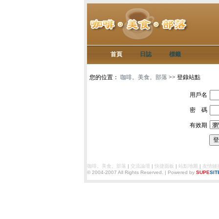
首頁
日誌
標籤
您的位置：
咖啡。美食。部落
>> 登錄站點
用戶名
密 碼
有效期
登
咖啡。美食。部落
|
交流論壇
|
快捷面板
|
站點地圖
|
友情鏈
© 2004-2007
All Rights Reserved. | Powered by
SUPE
SIT