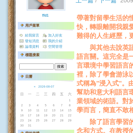
上一篇
/
下一篇
2009-
ffd1
帶著對留學生活的
快，轉眼離開我親
用戶菜單
難得的人生經歷，
給我留言
加入好友
發短消息
我的介紹
與其他去說英語國
論壇資料
空間管理
語言關。這完全是
標題搜索
言環境中學習語言
裡，除了學會游泳
日曆
式稱為"浸入式"
«
2026-08-07
幫助和意大利語言
日
一
二
三
四
五
六
業領域的術語。對
1
2
3
4
5
6
7
8
學而言，簡直不敢
9
10
11
12
13
14
15
16
17
18
19
20
21
22
除了語言學習的心
23
24
25
26
27
28
29
30
31
念和方式。在教授