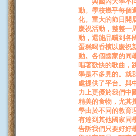
與國內大學不同的
動。學校幾乎每個
化。重大的節日開
慶祝活動，整整一
動，還能品嚐到各
蛋糕喝香檳以慶祝
動。各個國家的同
唱著歡快的歌曲，
學是不多見的。就
處提供了平台。與
力上更優於我們中
精美的食物，尤其
學由於不同的教育
有達到其他國家同
告訴我們只要好好