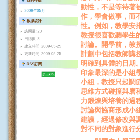
我的存檔
動性，不是等待著
2009年05月
作，學會做事，而
數據統計
性。例如，教學安
訪問量: 23
教授很喜歡聽學生
日誌數: 3
討論。開學前，教
建立時間: 2009-05-25
計劃中包括教師講
更新時間: 2009-05-25
明確到具體的日期
RSS訂閱
印象最深的是小組
小組，教授只起調
思維方式碰撞與磨
力鍛煉與培養的過
討論與協商形成小
建議，經過修改與
對不同的對象進行