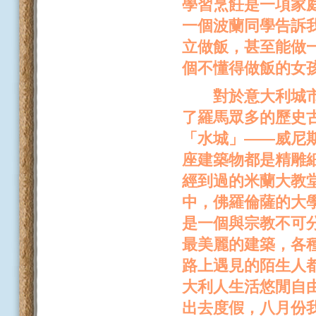
學習烹飪是一項家
一個波蘭同學告訴
立做飯，甚至能做
個不懂得做飯的女
對於意大利城市，
了羅馬眾多的歷史
「水城」——威尼
座建築物都是精雕
經到過的米蘭大教
中，佛羅倫薩的大
是一個與宗教不可
最美麗的建築，各
路上遇見的陌生人都
大利人生活悠閒自
出去度假，八月份