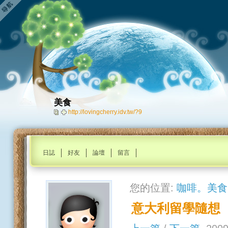
美食
http://lovingcherry.idv.tw/?9
日誌
好友
論壇
留言
您的位置:
咖啡。美食
意大利留學隨想