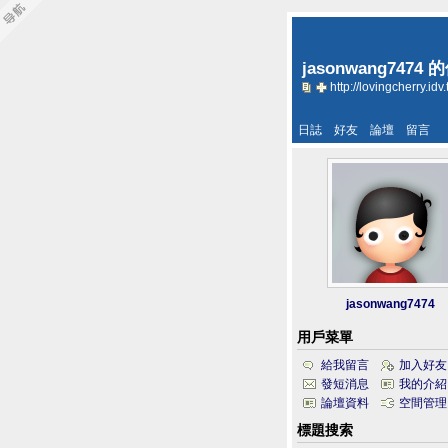
jasonwang7474
http://lovingcherry.idv
日誌
好友
論壇
留言
jasonwang7474
用戶菜單
給我留言
加入好友
發短消息
我的介紹
論壇資料
空間管理
標題搜索