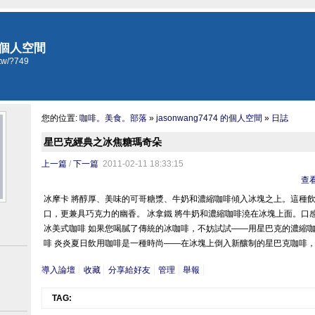
 的個人空間
.tw/?749
您的位置:
咖啡。美食。部落
»
jasonwang7474 的個人空間
»
日誌
星巴克經典之冰焦糖瑪奇朵
上一篇
/
下一篇
2011-02-11 18:33:15
查看(
冰摩卡 將醇厚、美味的可哥糖漿、牛奶和濃縮咖啡傾入冰塊之上。這種
口，更兼具巧克力的幽香。 冰拿鐵 將牛奶和濃縮咖啡澆在冰塊上面。口
冰美式咖啡 如果您喝膩了傳統的冰咖啡，不妨試試——用星巴克的濃縮咖
啡 炎炎夏日飲用咖啡是一種時尚——在冰塊上倒入新釀制的星巴克咖啡，
導入論壇
收藏
分享給好友
管理
舉報
TAG: