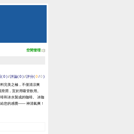
空間管理
 0 )
/
評論( 0 )
/
評分(
0
/
0
)
飲料完美之極，不僅清涼爽
感滑潤，宜於用吸管飲用。
啡和冰水製成的咖啡。 冰咖
給您的感覺—— 神清氣爽！