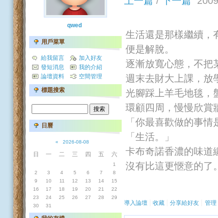
上一篇
/
下一篇
2009-
qwed
生活還是那樣繼續，
用戶菜單
便是解脫。
給我留言
加入好友
逐漸放寬心態，不把
發短消息
我的介紹
週末去財大上課，放
論壇資料
空間管理
標題搜索
光腳踩上羊毛地毯，
環顧四周，慢慢欣賞
「你最喜歡做的事情
日曆
「生活。」
«
2026-08-08
卡布奇諾香濃的味道
日
一
二
三
四
五
六
沒有比這更愜意的了
1
2
3
4
5
6
7
8
9
10
11
12
13
14
15
16
17
18
19
20
21
22
23
24
25
26
27
28
29
導入論壇
收藏
分享給好友
管理
30
31