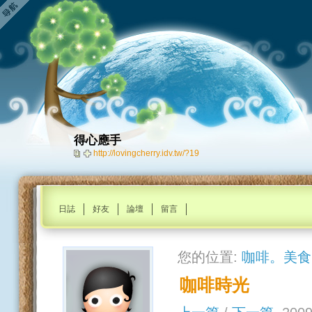
得心應手
http://lovingcherry.idv.tw/?19
日誌
好友
論壇
留言
您的位置:
咖啡。美食
咖啡時光